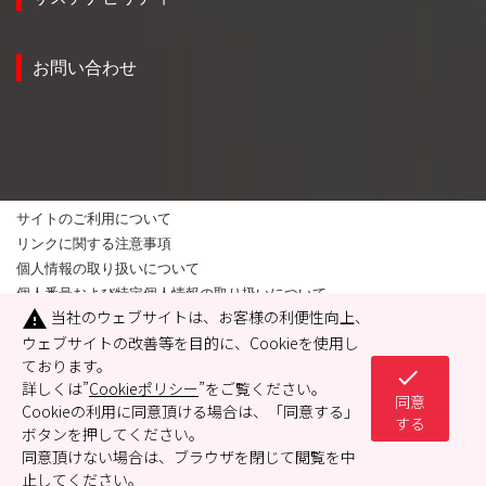
お問い合わせ
サイトのご利用について
リンクに関する注意事項
個人情報の取り扱いについて
個人番号および特定個人情報の取り扱いについて
当社のウェブサイトは、お客様の利便性向上、
warning
Cookieポリシー
ウェブサイトの改善等を目的に、Cookieを使用し
緊急時情報ページ
ております。
check
詳しくは”
Cookieポリシー
”をご覧ください。
同意
Cookieの利用に同意頂ける場合は、「同意する」
Copyright© 2023 RIKEN KEIKI CO., LTD. All Rights Reserved.
する
ボタンを押してください。
同意頂けない場合は、ブラウザを閉じて閲覧を中
止してください。