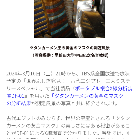
ツタンカーメン王の黄金のマスクの測定風景
（写真提供：早稲田大学宇田応之名誉教授)
2024年3月16日（土）21時から、TBS系全国放送で放映
予定の「世界ふしぎ発見！ 古代エジプト 三大ミステ
リースペシャル」で当社製品『
ポータブル複合X線分析装
置DF-01
』を用いた
「ツタンカーメンの黄金のマスク」
の分析結果
が測定風景の写真と共に紹介されます。
古代エジプトのみならず、世界の至宝とされる「ツタン
カーメンの黄金マスク」の美しさにはある秘密があるこ
とがDF-01によるX線調査で分かりました。番組では、X