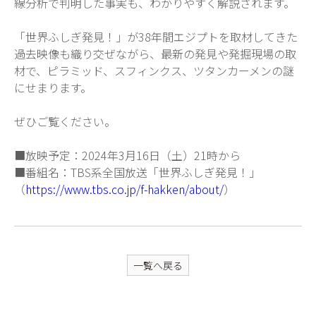
線分析で判明した事実も、わかりやすく解説されます。
「世界ふしぎ発見！」が38年間エジプトを取材してきた
過去映像も織り交ぜながら、最新の発見や発掘現場の取
材で、ピラミッド、スフィンクス、ツタンカーメンの謎
にせまります。
ぜひご覧ください。
■放映予定：2024年3月16日（土）21時から
■番組名：TBS系全国放送「世界ふしぎ発見！」
（
https://www.tbs.co.jp/f-hakken/about/
）
一覧へ戻る